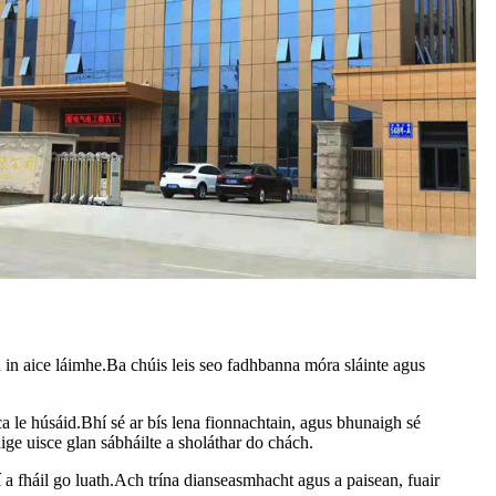
a in aice láimhe.Ba chúis leis seo fadhbanna móra sláinte agus
a le húsáid.Bhí sé ar bís lena fionnachtain, agus bhunaigh sé
 uisce glan sábháilte a sholáthar do chách.
fháil go luath.Ach trína dianseasmhacht agus a paisean, fuair