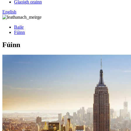
Glaoigh orainn
English
Baile
Fúinn
Fúinn