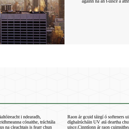
againn ná an t-uisce a athr
altóireacht i ndearadh,
Raon ár gcuid táirgí ó softeners 
 feidhmeanna cónaithe, tráchtála
díghalrúcháin UV atá deartha chun 
us na cleachtais is fearr chun
uisce.Cinntíonn ár raon cuimsithea