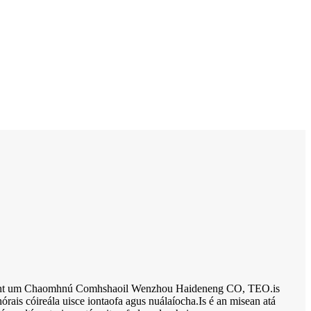
cht um Chaomhnú Comhshaoil ​​Wenzhou Haideneng CO, TEO.is
órais cóireála uisce iontaofa agus nuálaíocha.Is é an misean atá