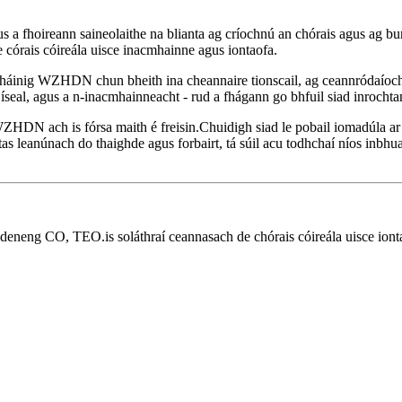
agus a fhoireann saineolaithe na blianta ag críochnú an chórais agus a
e córais cóireála uisce inacmhainne agus iontaofa.
tháinig WZHDN chun bheith ina cheannaire tionscail, ag ceannródaíocht a
 íseal, agus a n-inacmhainneacht - rud a fhágann go bhfuil siad inrocht
WZHDN ach is fórsa maith é freisin.Chuidigh siad le pobail iomadúla ar f
as leanúnach do thaighde agus forbairt, tá súil acu todhchaí níos inbhu
eng CO, TEO.is soláthraí ceannasach de chórais cóireála uisce ionta