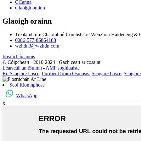
CCanna
Glaoigh orainn
Glaoigh orainn
Trealamh um Chaomhnú Comhshaoil ​​Wenzhou Haideneng & Co
0086-577-86864188
wzhdn3@wzhdn.com
fiosrúchán anois
© Cóipcheart - 2010-2024 : Gach ceart ar cosaint.
Léarscáil an tSuímh
-
AMP soghluaiste
Ro Scagaire Uisce
,
Purifier Droim Osmosis
,
Scagaire Uisce
,
Scagair
Seol Ríomhphost
WhatsApp
x