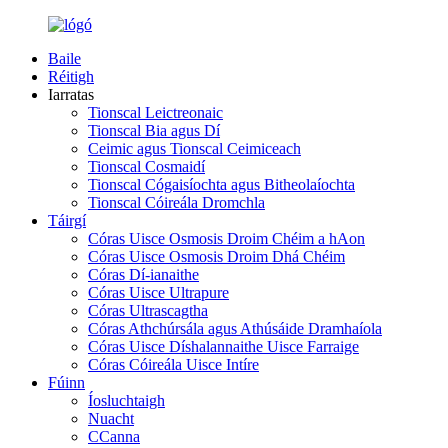
Baile
Réitigh
Iarratas
Tionscal Leictreonaic
Tionscal Bia agus Dí
Ceimic agus Tionscal Ceimiceach
Tionscal Cosmaidí
Tionscal Cógaisíochta agus Bitheolaíochta
Tionscal Cóireála Dromchla
Táirgí
Córas Uisce Osmosis Droim Chéim a hAon
Córas Uisce Osmosis Droim Dhá Chéim
Córas Dí-ianaithe
Córas Uisce Ultrapure
Córas Ultrascagtha
Córas Athchúrsála agus Athúsáide Dramhaíola
Córas Uisce Díshalannaithe Uisce Farraige
Córas Cóireála Uisce Intíre
Fúinn
Íosluchtaigh
Nuacht
CCanna