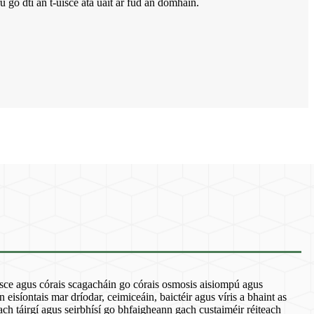
ú go dtí an t-uisce atá uait ar fud an domhain.
uisce agus córais scagacháin go córais osmosis aisiompú agus
eisíontais mar dríodar, ceimiceáin, baictéir agus víris a bhaint as
ch táirgí agus seirbhísí go bhfaigheann gach custaiméir réiteach