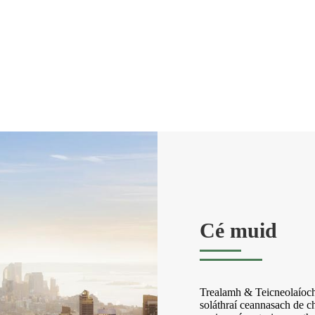
Cé muid
Trealamh & Teicneolaío
soláthraí ceannasach de ch