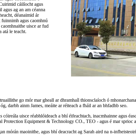
Cuirimid cáilíocht agus
cail agus ag an am céanna
heacht, déanaimid ár
cht fuinnimh agus caomhnú
 caomhnaithe uisce ar fud
atá le teacht.
í truaillithe go mór mar gheall ar dhramhaíl thionsclaíoch ó mhonarchan
 óg, darbh ainm James, meáite ar réiteach a fháil ar an bhfadhb seo.
as cóireála uisce réabhlóideach a bhí éifeachtach, inacmhainne agus éasc
Protection Equipment & Technology CO., TEO - agus é mar sprioc aige
rán maoinithe, agus bhí deacracht ag Sarah aird na n-infheisteoirí a 