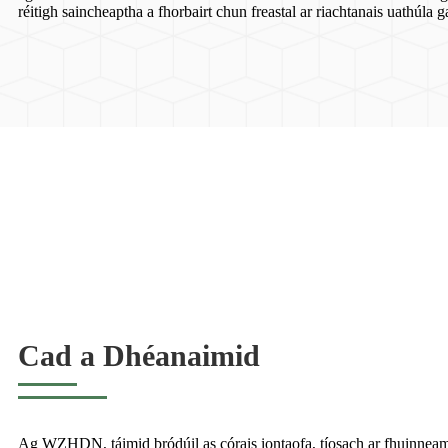
réitigh saincheaptha a fhorbairt chun freastal ar riachtanais uathúla g
Cad a Dhéanaimid
Ag WZHDN, táimid bródúil as córais iontaofa, tíosach ar fhuinneam