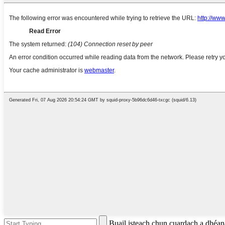
Buail isteach chun cuardach a dhé