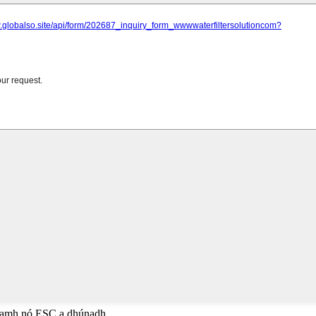
anamh nó ESC a dhúnadh