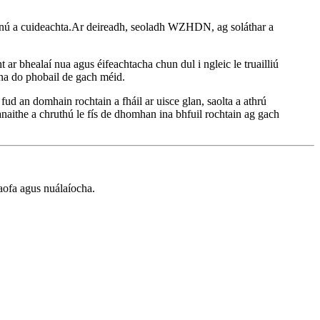
g bunú a cuideachta.Ar deireadh, seoladh WZHDN, ag soláthar a
r bhealaí nua agus éifeachtacha chun dul i ngleic le truailliú
ana do phobail de gach méid.
ud an domhain rochtain a fháil ar uisce glan, saolta a athrú
anaithe a chruthú le fís de dhomhan ina bhfuil rochtain ag gach
ofa agus nuálaíocha.