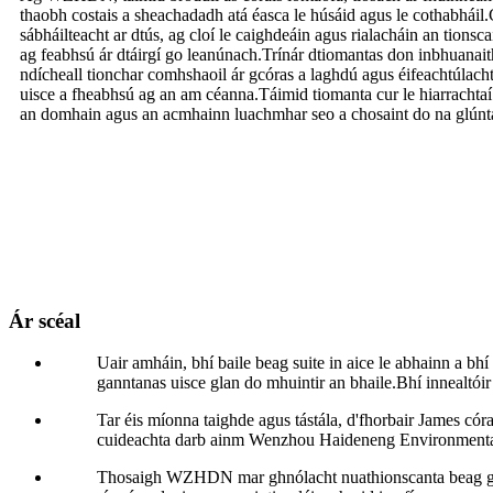
thaobh costais a sheachadadh atá éasca le húsáid agus le cothabháil.
sábháilteacht ar dtús, ag cloí le caighdeáin agus rialacháin an tions
ag feabhsú ár dtáirgí go leanúnach.Trínár dtiomantas don inbhuanait
ndícheall tionchar comhshaoil ​​ár gcóras a laghdú agus éifeachtúla
uisce a fheabhsú ag an am céanna.Táimid tiomanta cur le hiarrachtaí
an domhain agus an acmhainn luachmhar seo a chosaint do na glúnta 
Ár scéal
Uair amháin, bhí baile beag suite in aice le abhainn a bh
ganntanas uisce glan do mhuintir an bhaile.Bhí innealtóir
Tar éis míonna taighde agus tástála, d'fhorbair James cór
cuideachta darb ainm Wenzhou Haideneng Environmental 
Thosaigh WZHDN mar ghnólacht nuathionscanta beag gan mó