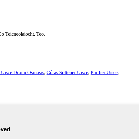
 Teicneolaíocht, Teo.
e Uisce Droim Osmosis
,
Córas Softener Uisce
,
Purifier Uisce
,