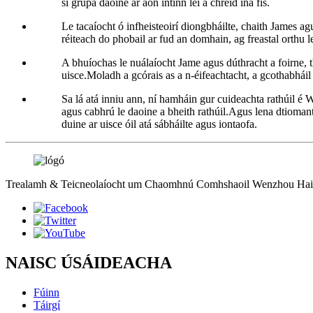
sí grúpa daoine ar aon intinn léi a chreid ina fís.
Le tacaíocht ó infheisteoirí diongbháilte, chaith James 
réiteach do phobail ar fud an domhain, ag freastal orthu l
A bhuíochas le nuálaíocht Jame agus dúthracht a foirne, 
uisce.Moladh a gcórais as a n-éifeachtacht, a gcothabháil
Sa lá atá inniu ann, ní hamháin gur cuideachta rathúil é 
agus cabhrú le daoine a bheith rathúil.Agus lena dtiomant
duine ar uisce óil atá sábháilte agus iontaofa.
Trealamh & Teicneolaíocht um Chaomhnú Comhshaoil ​​Wenzhou Haiden
NAISC ÚSÁIDEACHA
Fúinn
Táirgí