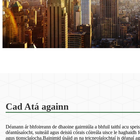
Cad Atá againn
Déanann ár bhfoireann de dhaoine gairmiúla a bhfuil taithí acu speisi
déantúsaíocht, suiteáil agus deisiú córais cóireála uisce le haghaidh
agus tionsclaíocha.Bainimid úsáid as na teicneolaíochtaí is déanaí ag