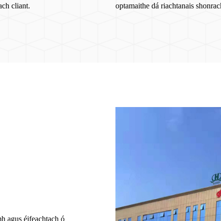
ach cliant.
optamaithe dá riachtanais shonrac
h agus éifeachtach ó